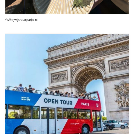
©Wegwijsnaarparijs.nl