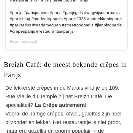
#parijs #parisjetaime #paris #parijsgids #wegwijsnaarparijs
#parijsblog #stedentripparijs #parijs2025 #ontdekkeninparijs
#parijsetips #madameguan #streetfoodparijs #jianbingparijs
Recent geplaatst
Breizh Café: de meest bekende crêpes in
Parijs
De lekkerste crêpes in
de Marais
vind je op 109,
Rue Vieille du Temple bij het Breizh Café. De
specialiteit?
La Crêpe autrement!
Vooral de hartige crêpes, ofwel, galettes zijn heel
bijzonder en lekker. Het restaurantje is niet groot,
maar erg gezellig en enorm populair in de