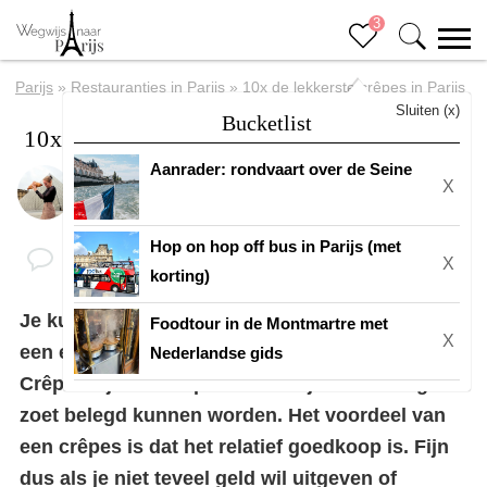
3
Parijs
»
Restaurantjes in Parijs
»
10x de lekkerste crêpes in Parijs
Sluiten (x)
Bucketlist
10x de lekkerste crêpes in Parijs
Aanrader: rondvaart over de Seine
X
Door
Eline
Hop on hop off bus in Parijs (met
X
korting)
Je kunt
Parijs
natuurlijk niet verlaten zonder
Foodtour in de Montmartre met
X
een echte Franse crêpe gegeten te hebben.
Nederlandse gids
Crêpes zijn dunne pannenkoekjes die hartig of
zoet belegd kunnen worden. Het voordeel van
een crêpes is dat het relatief goedkoop is. Fijn
dus als je niet teveel geld wil uitgeven of