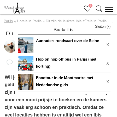
3
Parijs
»
Hotels in Parijs
»
Dit zijn de leukste Ibis hotels in Parijs
Sluiten (x)
Bucketlist
Dit zijn de leukste Ibis hotels in Parijs
Aanrader: rondvaart over de Seine
X
Door
Eline
Hop on hop off bus in Parijs (met
X
korting)
Wil je
Parijs
gaan verkennen, maar niet te veel
Foodtour in de Montmartre met
X
geld kwijt zijn aan
een hotelovernachting
? Dan
Nederlandse gids
zijn Ibis hotels ideaal! Deze hotels zijn namelijk
voor een mooi prijsje te boeken en de kamers
zijn vaak erg schoon en praktisch. Omdat ze
veel locaties hebben is er altijd wel een Ibis