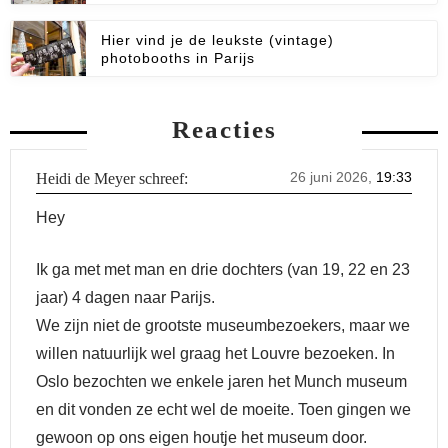
De geheime ingangen van het
Hier vind je de leukste (vintage)
Louvre
photobooths in Parijs
Reacties
26 juni 2026,
19:33
Heidi de Meyer
schreef:
Hey
Ik ga met met man en drie dochters (van 19, 22 en 23
jaar) 4 dagen naar Parijs.
We zijn niet de grootste museumbezoekers, maar we
willen natuurlijk wel graag het Louvre bezoeken. In
Oslo bezochten we enkele jaren het Munch museum
en dit vonden ze echt wel de moeite. Toen gingen we
gewoon op ons eigen houtje het museum door.