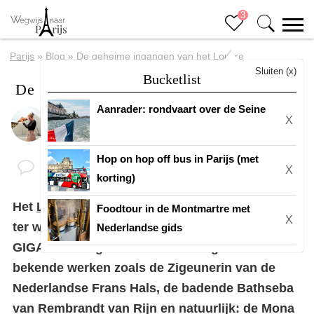
3
Parijs
»
Blog
»
De geheime ingangen van het Louvre
Sluiten (x)
Bucketlist
De geheime ingangen van het Louvre
Aanrader: rondvaart over de Seine
X
Door
Eline
Hop on hop off bus in Parijs (met
X
korting)
Het
Louvre
is een van de meest bekende musea
Foodtour in de Montmartre met
X
ter wereld en dat is niet voor niets. Het is
Nederlandse gids
GIGANTISCH groot en het herbergt vele
bekende werken zoals de Zigeunerin van de
Nederlandse Frans Hals, de badende Bathseba
van Rembrandt van Rijn en natuurlijk: de Mona