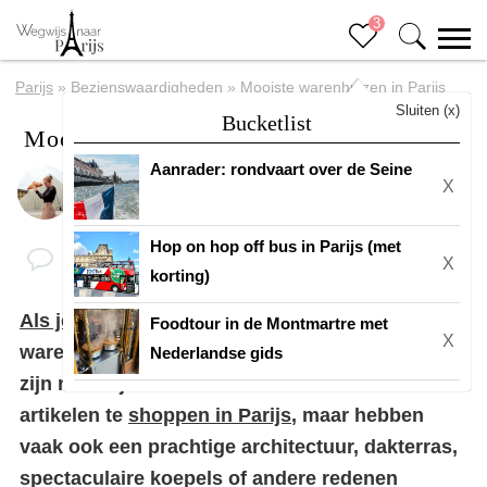
3
Parijs
»
Bezienswaardigheden
»
Mooiste warenhuizen in Parijs
Sluiten (x)
Bucketlist
Mooiste warenhuizen in Parijs
Aanrader: rondvaart over de Seine
X
Door
Eline
Hop on hop off bus in Parijs (met
X
korting)
Als je naar Parijs gaat
is het leuk om de Parijse
Foodtour in de Montmartre met
X
warenhuizen te bezoeken. Deze warenhuizen
Nederlandse gids
zijn namelijk niet alleen leuk om te luxe
artikelen te
shoppen in Parijs
, maar hebben
vaak ook een prachtige architectuur, dakterras,
spectaculaire koepels of andere redenen