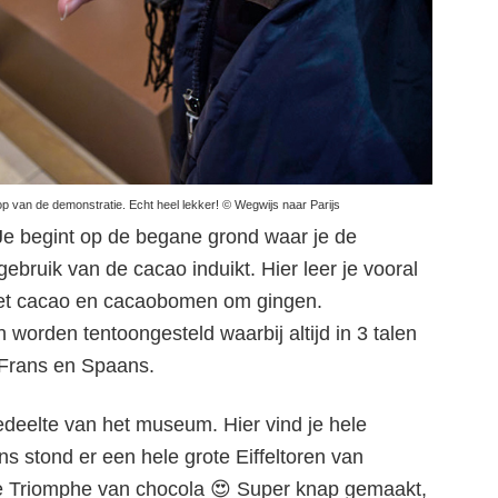
op van de demonstratie. Echt heel lekker! © Wegwijs naar Parijs
Je begint op de begane grond waar je de
bruik van de cacao induikt. Hier leer je vooral
et cacao en cacaobomen om gingen.
worden tentoongesteld waarbij altijd in 3 talen
 Frans en Spaans.
edeelte van het museum. Hier vind je hele
ocolademuseum Ch
ns stond er een hele grote Eiffeltoren van
de Triomphe van chocola 😍 Super knap gemaakt,