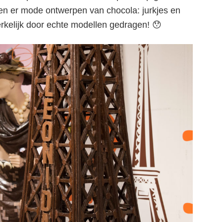
ory + workshop choc
en er mode ontwerpen van chocola: jurkjes en
rkelijk door echte modellen gedragen! 😯
maken in Parijs