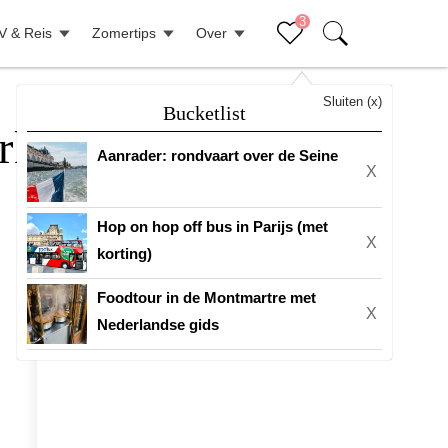
3
V & Reis
Zomertips
Over
Sluiten (x)
Bucketlist
rkshop
Aanrader: rondvaart over de Seine
X
Hop on hop off bus in Parijs (met
X
korting)
Foodtour in de Montmartre met
X
Nederlandse gids