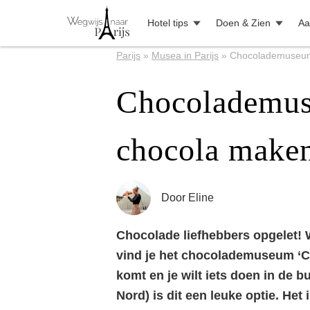
Hotel tips
Doen & Zien
Aa
Parijs
»
Musea in Parijs
»
Chocolademuseum 
Chocolademus
chocola maken
Door
Eline
Chocolade liefhebbers opgelet! 
vind je het chocolademuseum ‘Ch
komt en je wilt iets doen in de 
Nord) is dit een leuke optie. Het