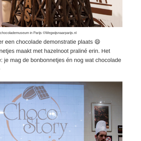
 chocolademuseum in Parijs ©Wegwijsnaarparijs.nl
der een chocolade demonstratie plaats 😄
netjes maakt met hazelnoot praliné erin. Het
e: je mag de bonbonnetjes én nog wat chocolade
