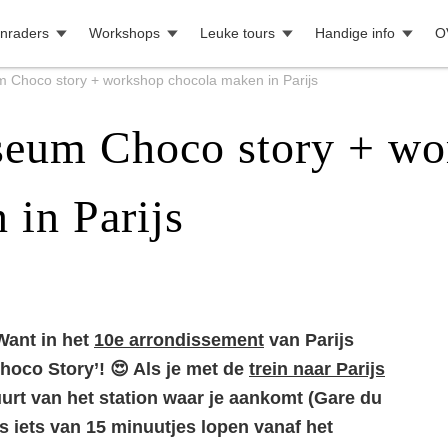
nraders
Workshops
Leuke tours
Handige info
O
Choco story + workshop chocola maken in Parijs
eum Choco story + wo
 in Parijs
Want in het
10e arrondissement
van Parijs
oco Story’! 😍 Als je met de
trein naar Parijs
buurt van het station waar je aankomt (Gare du
 is iets van 15 minuutjes lopen vanaf het