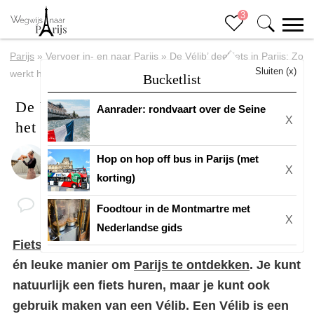
3
Parijs
»
Vervoer in- en naar Parijs
»
De Vélib’ deelfiets in Parijs: Zo
Sluiten (x)
werkt het
Bucketlist
De Vélib’ deelfiets in Parijs: Zo werkt
Aanrader: rondvaart over de Seine
X
het
Hop on hop off bus in Parijs (met
Door
Eline
X
korting)
Foodtour in de Montmartre met
X
Nederlandse gids
Fietsen in Parijs
een van de meest makkelijke
én leuke manier om
Parijs te ontdekken
. Je kunt
natuurlijk een fiets huren, maar je kunt ook
gebruik maken van een Vélib. Een Vélib is een