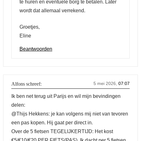
te huren en eventuele borg te betalen. Later
wordt dat allemaal verrekend.
Groetjes,
Eline
Beantwoorden
5 mei 2026,
07:07
Alfons
schreef:
Ik ben net terug uit Parijs en wil mijn bevindingen
delen:
@Thijs Hekkens: je kan volgens mij niet van tevoren
een pas kopen. Hij gaat per direct in.
Over de 5 fietsen TEGELIJKERTIJD: Het kost
€5/€10/€20 PER FIETS(PAS). Ik dacht per 5 fietsen,