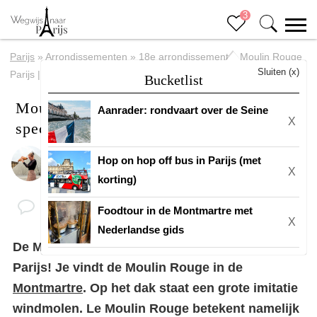
3
Parijs
»
Arrondissementen
»
18e arrondissement
»
Moulin Rouge
Sluiten (x)
Parijs | Bezoek een spectaculaire dinnershow!
Bucketlist
Moulin Rouge Parijs | Bezoek een
Aanrader: rondvaart over de Seine
X
spectaculaire dinnershow!
Hop on hop off bus in Parijs (met
Door
Eline
X
korting)
Foodtour in de Montmartre met
X
Nederlandse gids
De Moulin Rouge is hét cabaret spektakel in
Parijs! Je vindt de Moulin Rouge in de
Montmartre
. Op het dak staat een grote imitatie
windmolen. Le Moulin Rouge betekent namelijk