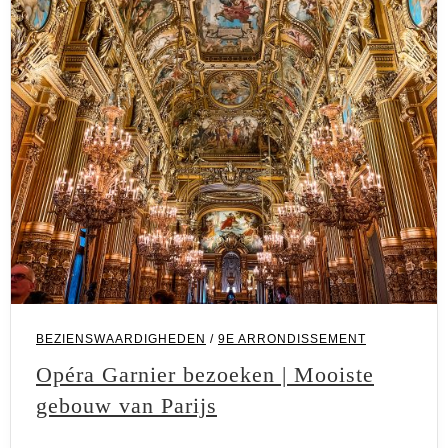
BEZIENSWAARDIGHEDEN
/
9E ARRONDISSEMENT
Opéra Garnier bezoeken | Mooiste
gebouw van Parijs