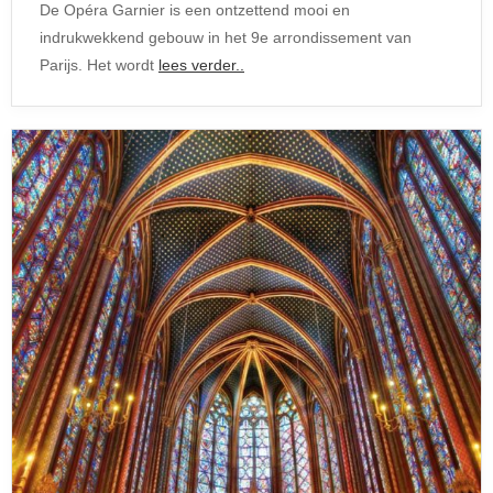
De Opéra Garnier is een ontzettend mooi en
indrukwekkend gebouw in het 9e arrondissement van
Parijs. Het wordt
lees verder..