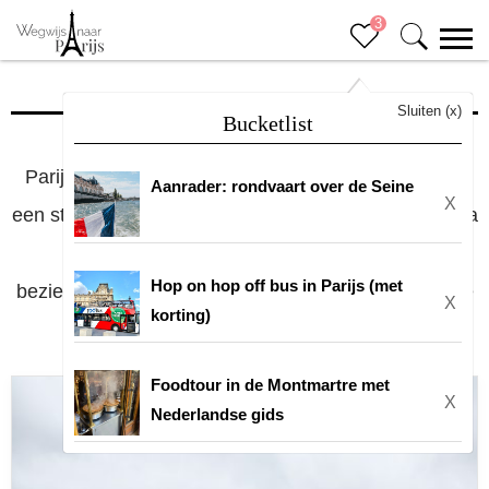
3
Bezienswaardigheden
Sluiten (x)
Bucketlist
Parijs is een stad vol historie en cultuur en daarom
Aanrader: rondvaart over de Seine
X
een stod met heel veel bezienswaardigheden. Wat ga
jij bekijken in Parijs? Kies hier de
Hop on hop off bus in Parijs (met
bezienswaardigheden waar je graag meer informatie
X
korting)
over wil hebben.
Foodtour in de Montmartre met
X
Nederlandse gids