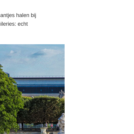
antjes halen bij
leries: echt
–