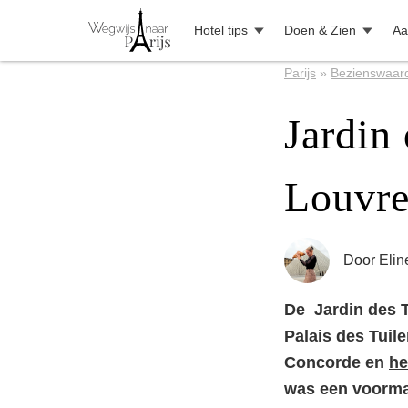
Hotel tips
Doen & Zien
Aa
Parijs
»
Bezienswaar
Jardin 
Louvr
Door
Elin
De Jardin des Tu
Palais des Tuile
Concorde en
he
was een voormal