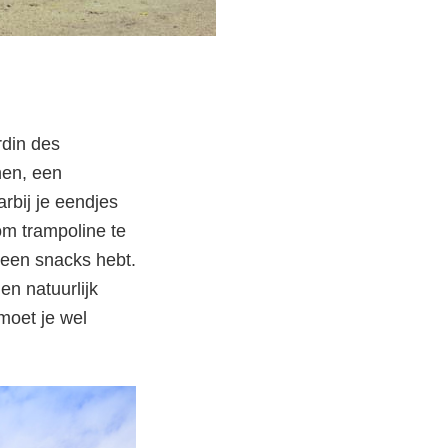
rdin des
anen, een
rbij je eendjes
om trampoline te
 geen snacks hebt.
en natuurlijk
moet je wel