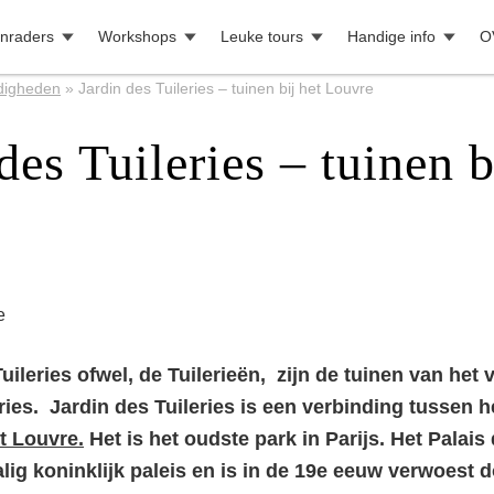
nraders
Workshops
Leuke tours
Handige info
O
digheden
»
Jardin des Tuileries – tuinen bij het Louvre
des Tuileries – tuinen b
e
e
ileries ofwel, de Tuilerieën, zijn de tuinen van het
ries. Jardin des Tuileries is een verbinding tussen h
t Louvre.
Het is het oudste park in Parijs. Het Palais 
ig koninklijk paleis en is in de 19e eeuw verwoest d