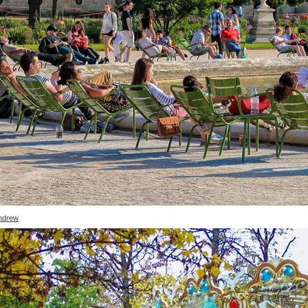
tuinen bij het Louvr
ndrew