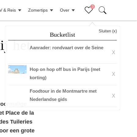
3
V & Reis
Zomertips
Over
Sluiten (x)
Bucketlist
ij het
Aanrader: rondvaart over de Seine
X
Hop on hop off bus in Parijs (met
X
korting)
Foodtour in de Montmartre met
X
Nederlandse gids
 voormalige
et Place de la
des Tuileries
oor een grote