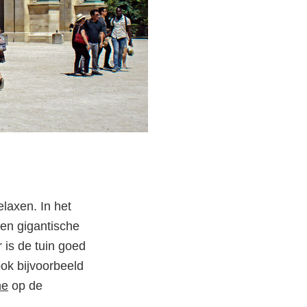
elaxen. In het
en gigantische
r is de tuin goed
ook bijvoorbeeld
he
op de