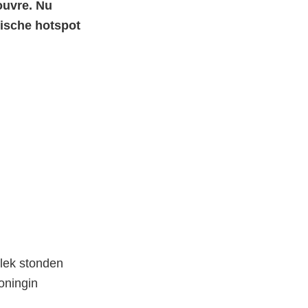
ouvre. Nu
tische hotspot
plek stonden
oningin