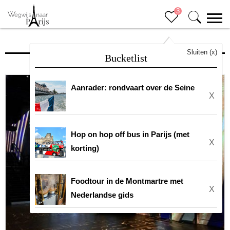
3
Ervaringen en activiteiten
Sluiten (x)
Bucketlist
Aanrader: rondvaart over de Seine
X
Hop on hop off bus in Parijs (met
X
korting)
Foodtour in de Montmartre met
X
Nederlandse gids