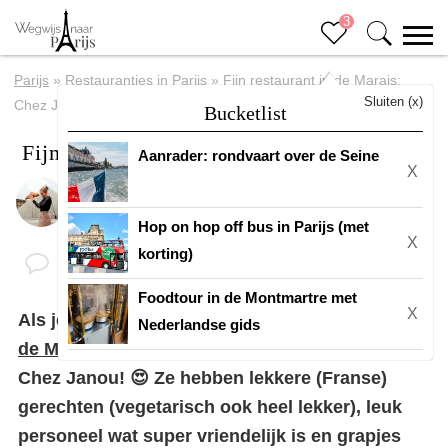
3
Parijs
»
Restaurantjes in Parijs
»
Fijn restaurant in de Marais:
Sluiten (x)
Chez Janou
Bucketlist
Fijn restaurant in de Marais: Chez Janou
Aanrader: rondvaart over de Seine
X
Door
Eline
Hop on hop off bus in Parijs (met
X
korting)
Foodtour in de Montmartre met
X
Als je op zoek bent naar een leuk
restaurantje in
Nederlandse gids
de Marais
hebben we een goede tip voor je:
Chez Janou! 😍 Ze hebben lekkere (Franse)
gerechten (vegetarisch ook heel lekker), leuk
personeel wat super vriendelijk is en grapjes