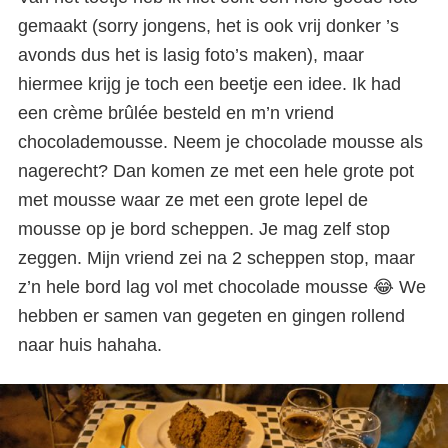
gemaakt (sorry jongens, het is ook vrij donker ’s
avonds dus het is lasig foto’s maken), maar
hiermee krijg je toch een beetje een idee. Ik had
een crème brûlée besteld en m’n vriend
chocolademousse. Neem je chocolade mousse als
nagerecht? Dan komen ze met een hele grote pot
met mousse waar ze met een grote lepel de
mousse op je bord scheppen. Je mag zelf stop
zeggen. Mijn vriend zei na 2 scheppen stop, maar
Fijn restaurant in de Marais:
z’n hele bord lag vol met chocolade mousse 😂 We
Chez Janou
hebben er samen van gegeten en gingen rollend
naar huis hahaha.