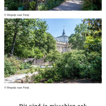
Verborgen tuin bij de Champs-
© Wegwijs naar Parijs
Élysées
© Wegwijs naar Parijs
Dit vind je misschien ook