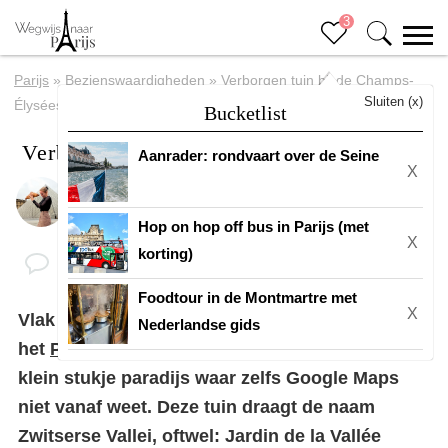
3
Parijs
»
Bezienswaardigheden
»
Verborgen tuin bij de Champs-
Sluiten (x)
Élysées
Bucketlist
Verborgen tuin bij de Champs-Élysées
Aanrader: rondvaart over de Seine
X
Door
Eline
Hop on hop off bus in Parijs (met
X
korting)
Foodtour in de Montmartre met
X
Vlak bij de
Champs-Élysées
en in de buurt van
Nederlandse gids
het
Palais de la Découverte
bevindt zich een
klein stukje paradijs waar zelfs Google Maps
niet vanaf weet. Deze tuin draagt de naam
Zwitserse Vallei, oftwel: Jardin de la Vallée