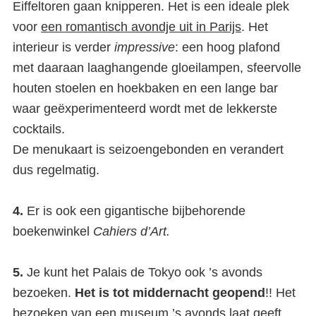
Eiffeltoren gaan knipperen. Het is een ideale plek
voor
een romantisch avondje uit in Parijs
. Het
interieur is verder
impressive
: een hoog plafond
met daaraan laaghangende gloeilampen, sfeervolle
houten stoelen en hoekbaken en een lange bar
waar geëxperimenteerd wordt met de lekkerste
cocktails.
De menukaart is seizoengebonden en verandert
dus regelmatig.
Palais de Tokyo: Hét Parijse
anti-museum
4.
Er is ook een gigantische bijbehorende
boekenwinkel
Cahiers d’Art.
5.
Je kunt het Palais de Tokyo ook ’s avonds
bezoeken.
Het is tot middernacht geopend
!! Het
bezoeken van een museum ’s avonds laat geeft