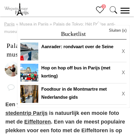
3
Parijs
»
Musea in Parijs
»
Palais de Tokyo: Hét Parijse anti-
Sluiten (x)
museum
Bucketlist
Palais de Tokyo: Hét Parijse anti-
Aanrader: rondvaart over de Seine
X
museum
Hop on hop off bus in Parijs (met
Door
Eline
X
korting)
Foodtour in de Montmartre met
X
Nederlandse gids
Een van de grote hoogtepunten tijdens
een
stedentrip Parijs
is natuurlijk een mooie foto
met de
Eiffeltoren
. Een van de meest populaire
plekken voor een foto met de Eiffeltoren is op