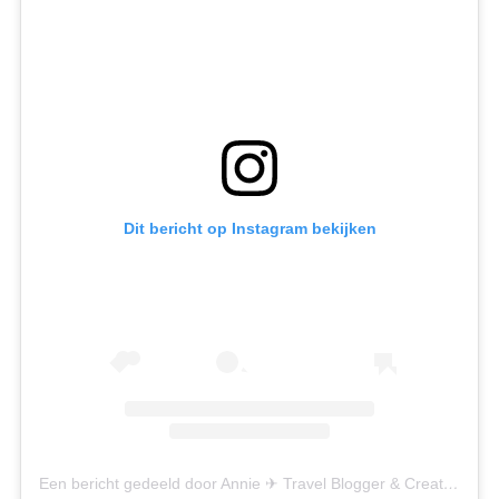
Dit bericht op Instagram bekijken
Dit zijn dé leukste Instagram
fotospots in Parijs
Een bericht gedeeld door Annie ✈ Travel Blogger & Creator (@goanniewhere)