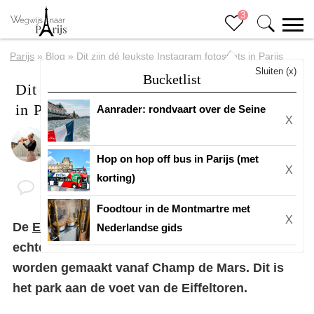
3
Parijs
»
Blog
»
Dit zijn dé leukste Instagram fotospots in Parijs
Sluiten (x)
Bucketlist
Dit zijn dé leukste Instagram fotospots
in Parijs
Aanrader: rondvaart over de Seine
X
Door
Eline
Laatste update: 15 mei 2025
Hop on hop off bus in Parijs (met
X
korting)
Foodtour in de Montmartre met
X
De
Eiffeltoren
is bijna door de hele stad te zien,
Nederlandse gids
echter de meeste foto’s met de Eiffeltoren
worden gemaakt vanaf Champ de Mars. Dit is
het park aan de voet van de Eiffeltoren.