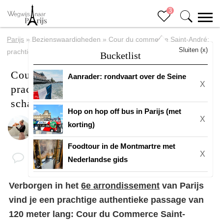
3
Parijs
»
Bezienswaardigheden
»
Cour du commerce Saint-André:
Sluiten (x)
prachtige verborgen passage met schattige restaurantjes
Bucketlist
Cour du commerce Saint-André:
Aanrader: rondvaart over de Seine
X
prachtige verborgen passage met
schattige restaurantjes
Hop on hop off bus in Parijs (met
X
korting)
Door
Eline
Foodtour in de Montmartre met
X
Nederlandse gids
Verborgen in het
6e arrondissement
van Parijs
vind je een prachtige authentieke passage van
120 meter lang: Cour du Commerce Saint-