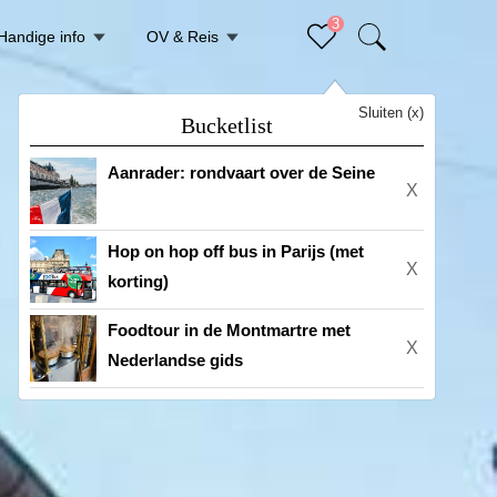
3
Handige info
OV & Reis
Sluiten (x)
Bucketlist
Aanrader: rondvaart over de Seine
X
Hop on hop off bus in Parijs (met
X
korting)
Foodtour in de Montmartre met
X
Nederlandse gids