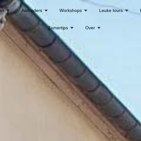
en
Aanraders
Workshops
Leuke tours
Zomertips
Over