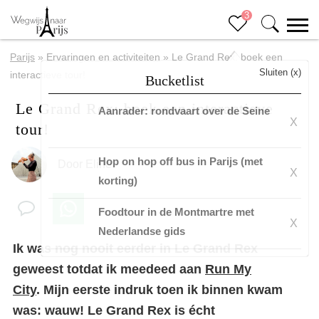
3
Parijs
»
Ervaringen en activiteiten
»
Le Grand Rex: boek een
Sluiten (x)
interactieve tour!
Bucketlist
Le Grand Rex: boek een interactieve
Aanrader: rondvaart over de Seine
X
tour!
Hop on hop off bus in Parijs (met
Door
Eline
X
korting)
Foodtour in de Montmartre met
X
Nederlandse gids
Ik was nog nooit eerder in Le Grand Rex
geweest totdat ik meedeed aan
Run My
City
. Mijn eerste indruk toen ik binnen kwam
was: wauw! Le Grand Rex is écht