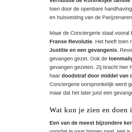
verhuisde de Koninklijke familie
toen door de openbare handhaving 
en huisvesting van de Parijzenaren
Maar de Conciergerie staat vooral
Franse Revolutie
. Het heeft toen
Justitie en een gevangenis
. Revo
gevangen gezet. Ook de
toenmali
gevangen gezeten. Zij bracht hier 
haar
doodstraf door middel van d
Conciergerie oorspronkelijk werd g
maar dat het later juist een gevang
Wat kun je zien en doen 
Een van de meest bijzondere ke
voordat je naar binnen gaat. Het is 