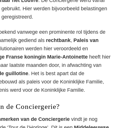
 naar het Louvre
. De Conciergerie werd vanaf
gebruikt. Hier werden bijvoorbeeld belastingen
 geregistreerd.
 bekend vanwege een prominente rol tijdens de
 namelijk gediend als
rechtbank
,
Paleis van
lutionairen werden hier veroordeeld en
ge Franse koningin Marie-Antoinette
heeft hier
haar laatste maanden door, in afwachting van
e guillotine
. Het is best apart dat de
ebouwd als paleis voor de Koninklijke Familie,
enis werd voor de Koninklijke Familie.
in de Conciergerie?
nmerken van de Conciergerie
vindt je nog
de ‘Tour de l’Horloge’. Dit is een
Middeleeuwse