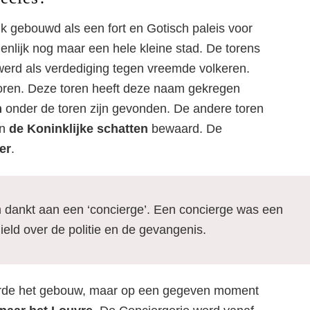
k gebouwd als een fort en Gotisch paleis voor
asteel’ midden in Par
igenlijk nog maar een hele kleine stad. De torens
 werd als verdediging tegen vreemde volkeren.
oren. Deze toren heeft deze naam gekregen
n
onder de toren zijn gevonden. De andere toren
en
de Koninklijke schatten
bewaard. De
er
.
m dankt aan een ‘concierge’. Een concierge was een
ield over de politie en de gevangenis.
erde het gebouw, maar op een gegeven moment