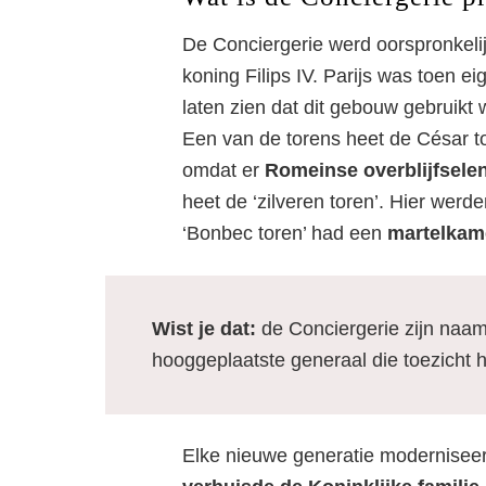
De Conciergerie werd oorspronkelij
‘k
koning Filips IV. Parijs was toen e
laten zien dat dit gebouw gebruikt
Een van de torens heet de César t
omdat er
Romeinse overblijfsele
heet de ‘zilveren toren’. Hier werd
‘Bonbec toren’ had een
martelkam
Wist je dat:
de Conciergerie zijn naa
hooggeplaatste generaal die toezicht h
Elke nieuwe generatie modernise