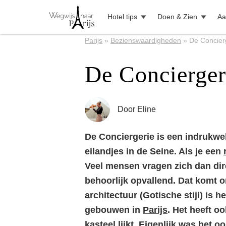
Hotel tips
Doen & Zien
Aa
Parijs
»
Bezienswaardigheden
»
De Concierg
De Conciergeri
Door
Eline
De Conciergerie is een indrukw
eilandjes in de Seine. Als je een
Veel mensen vragen zich dan dire
behoorlijk opvallend. Dat komt 
architectuur (Gotische stijl) is h
gebouwen in
Parijs
. Het heeft o
kasteel lijkt. Eigenlijk was het 