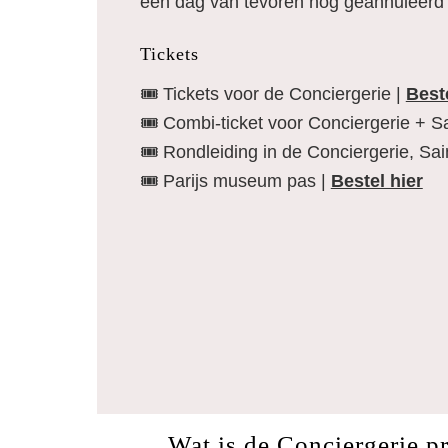
een dag van tevoren nog geannuleerd 
Tickets
🎟️ Tickets voor de Conciergerie |
Beste
🎟️ Combi-ticket voor Conciergerie + S
🎟️ Rondleiding in de Conciergerie, Sa
🎟️ Parijs museum pas |
Bestel hier
Wat is de Conciergerie p