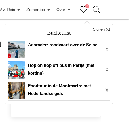
3
V & Reis
Zomertips
Over
Sluiten (x)
Bucketlist
 in Parijs
Aanrader: rondvaart over de Seine
X
Hop on hop off bus in Parijs (met
X
korting)
Foodtour in de Montmartre met
X
Nederlandse gids