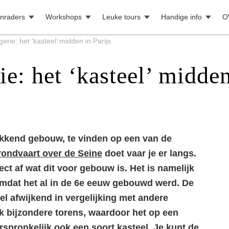
nraders
Workshops
Leuke tours
Handige info
O
erie: het ‘kasteel’ midden in Parijs
e: het ‘kasteel’ midden
ekkend gebouw, te vinden op een van de
rondvaart over de Seine
doet vaar je er langs.
ct af wat dit voor gebouw is. Het is namelijk
omdat het al in de 6e eeuw gebouwd werd. De
eel afwijkend in vergelijking met andere
ok bijzondere torens, waardoor het op een
oorspronkelijk ook een soort kasteel. Je kunt de