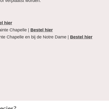
of verplaatst worden.
l hier
ainte Chapelle |
Bestel hier
inte Chapelle en bij de Notre Dame |
Bestel hier
De Conciergerie: he
recies?