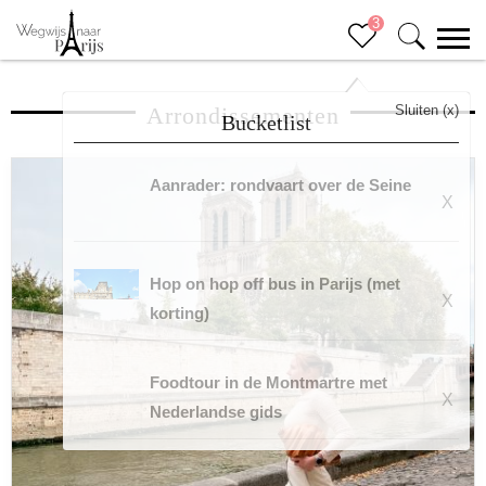
3
Arrondissementen
Sluiten (x)
Bucketlist
Aanrader: rondvaart over de Seine
X
Hop on hop off bus in Parijs (met
X
korting)
Foodtour in de Montmartre met
X
Nederlandse gids