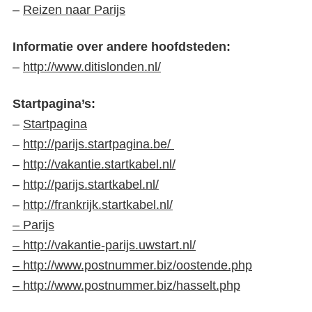
–
Reizen naar Parijs
Informatie over andere hoofdsteden:
–
http://www.ditislonden.nl/
Startpagina’s:
–
Startpagina
–
http://parijs.startpagina.be/
–
http://vakantie.startkabel.nl/
–
http://parijs.startkabel.nl/
–
http://frankrijk.startkabel.nl/
–
Parijs
–
http://vakantie-parijs.uwstart.nl/
–
http://www.postnummer.biz/oostende.php
–
http://www.postnummer.biz/hasselt.php