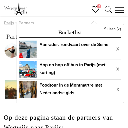
3
Parijs
»
Partners
Sluiten (x)
Bucketlist
Partners
Aanrader: rondvaart over de Seine
X
Door
Eline
Hop on hop off bus in Parijs (met
X
korting)
Foodtour in de Montmartre met
X
Nederlandse gids
Op deze pagina staan de partners van
Wegwijs naar Parijs: