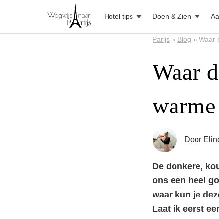
Hotel tips
Doen & Zien
Aa
Parijs
»
Blog
»
Waar 
Waar d
warme 
Door
Elin
De donkere, kou
ons een heel go
waar kun je dez
Laat ik eerst ee