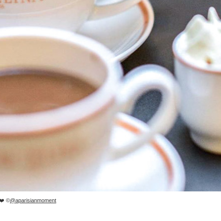
 ❤️ ©
@aparisianmoment