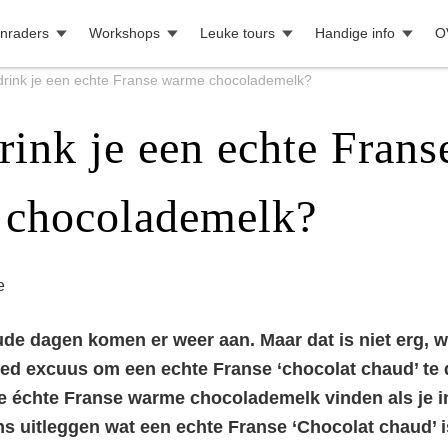
nraders
Workshops
Leuke tours
Handige info
O
drink je een echte Franse warme chocolademelk?
rink je een echte Frans
chocolademelk?
e
de dagen komen er weer aan. Maar dat is niet erg, w
ed excuus om een echte Franse ‘chocolat chaud’ te
e échte Franse warme chocolademelk vinden als je in
ns uitleggen wat een echte Franse ‘Chocolat chaud’ i