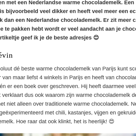
ijken met een Nederlandse warme chocolademelk. Ee
s bijvoorbeeld veel dikker en heeft veel meer een ec
dan een Nederlandse chocolademelk. Er zit meer ca
e te pakken hebt wordt er veel aandacht aan je cho
rtikeltje geef ik je de beste adresjes 😊
évin
bsoluut dé beste warme chocolademelk van Parijs kunt sc
 van maar liefst 4 winkels in Parijs en heeft van chocol
n er een boek over geschreven. Hij heeft daarmee veel 
 verklaart dus ook waarom zijn warme chocolademelk de
t niet alleen over traditionele warme chocolademelk. Ne
geëxperimenteerd met chili, kastanjes, vijgen en gekruid
lk. Hoe raar dat ook klinkt, het is heerlijk! 😍