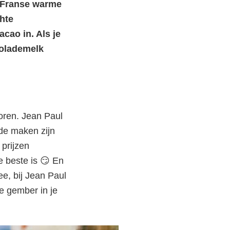
n Franse warme
hte
cao in. Als je
colademelk
oren. Jean Paul
ade maken zijn
prijzen
 beste is 😏 En
e, bij Jean Paul
e gember in je