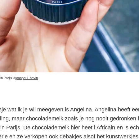
n Parijs ©
jeanpaul_hevin
je wat ik je wil meegeven is Angelina. Angelina heeft ee
aling, maar chocolademelk zoals je nog nooit gedronken h
aar drink je een ech
n Parijs. De chocolademelk hier heet l’Africain en is echt
rie en ze verkopen ook gebakjes alsof het kunstwerkjes z