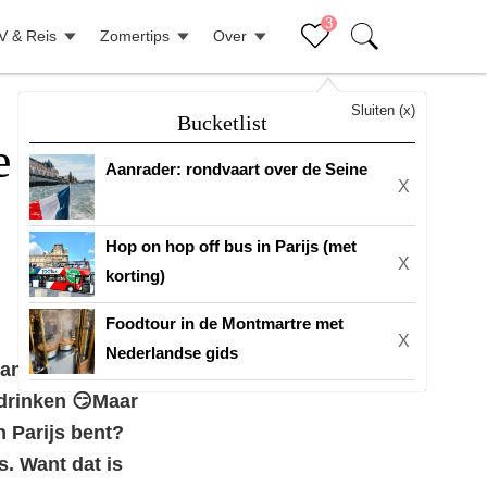
3
V & Reis
Zomertips
Over
Sluiten (x)
Bucketlist
e
Aanrader: rondvaart over de Seine
X
Hop on hop off bus in Parijs (met
X
korting)
Foodtour in de Montmartre met
X
Nederlandse gids
ant dat geeft
 drinken 😏Maar
 Parijs bent?
s. Want dat is