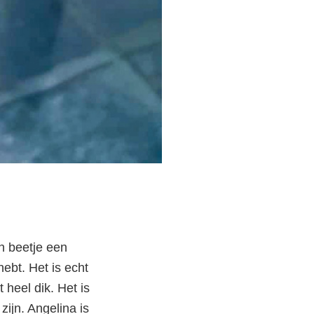
n beetje een
ebt. Het is echt
te
 heel dik. Het is
ijn. Angelina is