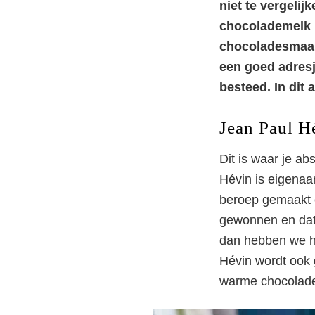
niet te vergel
chocolademelk i
chocoladesmaak 
een goed adresj
besteed. In dit a
Jean Paul H
Dit is waar je a
Hévin is eigenaar
beroep gemaakt é
gewonnen en dat
dan hebben we he
Hévin wordt ook 
warme chocolademe