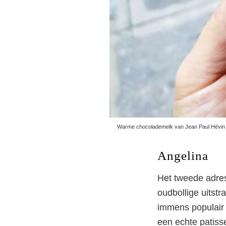
Warme chocolademelk van Jean Paul Hévin i
Angelina
Het tweede adres
oudbollige uitstr
W
immens populair i
een echte patisse