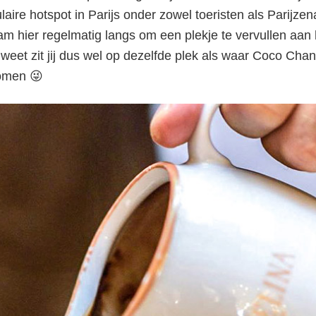
laire hotspot in Parijs onder zowel toeristen als Parijzen
Franse warme
 hier regelmatig langs om een plekje te vervullen aan h
eet zit jij dus wel op dezelfde plek als waar Coco Chan
chocolademelk?
nomen 😜