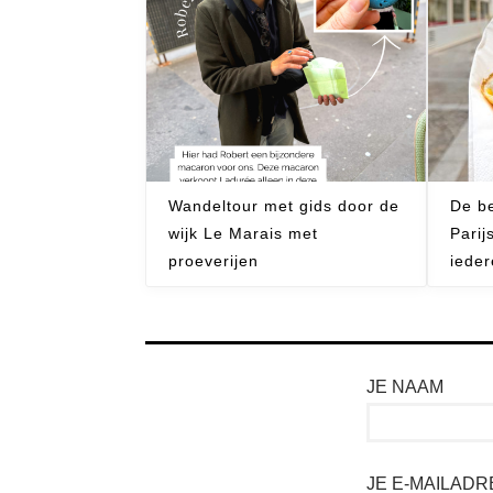
Wandeltour met gids door de
De be
wijk Le Marais met
Parij
proeverijen
iede
JE NAAM
JE E-MAILADR