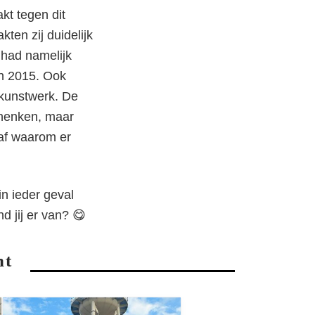
kt tegen dit
ten zij duidelijk
o had namelijk
in 2015. Ook
 kunstwerk. De
henken, maar
 af waarom er
in ieder geval
 jij er van? 😋
nt