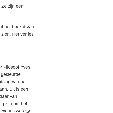
 Ze zijn een
at het boeket van
 zien. Het verlies
or Filosoof Yves
ket
f gekleurde
atsing van het
an. Dit is een
daar van
eg zijn om het
rt excuus was 😏