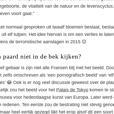
eboorte, de vitaliteit van de natuur en de levenscyclus.
even voort gaat.”
t normaal gesproken uit twaalf bloemen bestaat, besta
uit elf tulpen. Het idee hiervan is om een verlies te laten
dens de terroristische aanslagen in 2015 😌
 paard niet in de bek kijken?
ef gebaar is zijn niet alle Fransen blij met het beeld. Do
ff Koons’ Tulpenboe
 zelfs omschreven als ‘een pornografisch beeld’ van ‘el
es’ 😂 Ook is er nog veel discussie geweest over de pla
elijk zou het beeld voor het
Palais de Tokyo
komen te sta
 musea voor hedendaagse kunst van Europa. Later werd 
 redenen. Ten eerste zou de bestrating niet stevig geno
maar heel eerlijk gezegd lijkt het erop alsof dit een soo