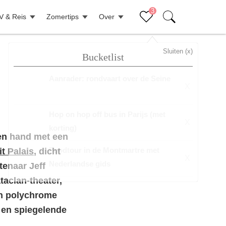
3
V & Reis
Zomertips
Over
Sluiten (x)
Bucketlist
Aanrader: rondvaart over de Seine
X
Hop on hop off bus in Parijs (met
X
korting)
een hand met een
Foodtour in de Montmartre met
it Palais
, dicht
X
Nederlandse gids
tenaar Jeff
taclan-theater,
n polychrome
 en spiegelende