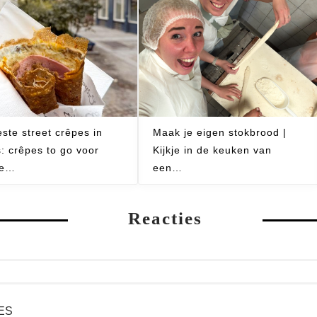
ste street crêpes in
Maak je eigen stokbrood |
s: crêpes to go voor
Kijkje in de keuken van
re…
een…
Reacties
ES