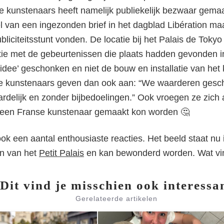
 kunstenaars heeft namelijk publiekelijk bezwaar gemaa
 van een ingezonden brief in het dagblad Libération maak
bliciteitsstunt vonden. De locatie bij het Palais de Toky
tie met de gebeurtenissen die plaats hadden gevonden 
 idee’ geschonken en niet de bouw en installatie van het
kunstenaars geven dan ook aan: “We waarderen gesc
ardelijk en zonder bijbedoelingen.” Ook vroegen ze zich
 een Franse kunstenaar gemaakt kon worden 🤔
ook een aantal enthousiaste reacties. Het beeld staat nu 
uin van het
Petit Palais
en kan bewonderd worden. Wat vind
Dit vind je misschien ook interessa
Gerelateerde artikelen