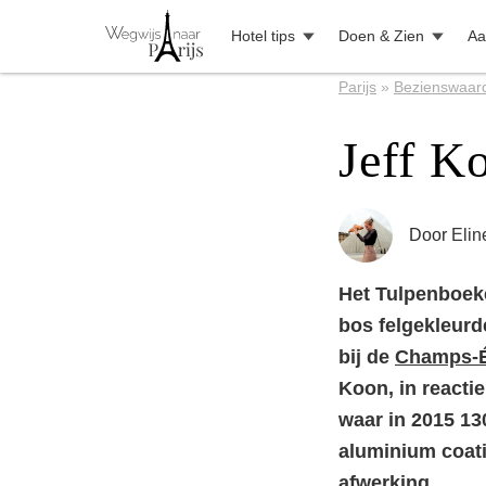
Hotel tips
Doen & Zien
Aa
Parijs
»
Bezienswaar
Jeff K
Door
Elin
Het Tulpenboeke
bos felgekleurde
bij de
Champs-É
Koon, in reacti
waar in 2015 1
aluminium coat
afwerking.