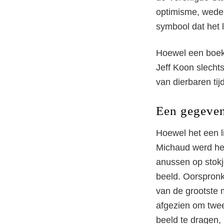
optimisme, wederg
symbool dat het l
Hoewel een boeke
Jeff Koon slechts 
van dierbaren tij
Een gegeven
Hoewel het een li
Je
Michaud werd het
anussen op stokj
beeld. Oorspronk
van de grootste
afgezien om twee
beeld te dragen, 