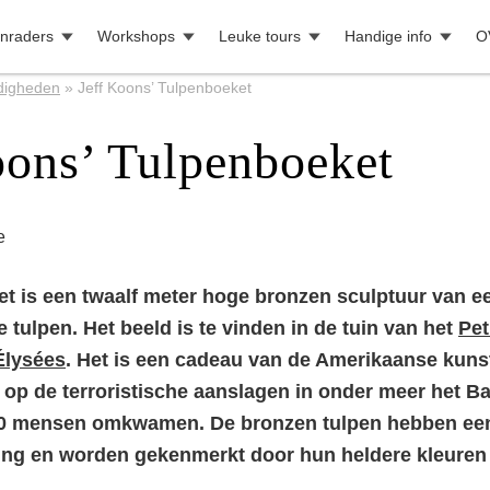
nraders
Workshops
Leuke tours
Handige info
O
digheden
»
Jeff Koons’ Tulpenboeket
oons’ Tulpenboeket
e
t is een twaalf meter hoge bronzen sculptuur van 
 tulpen. Het beeld is te vinden in de tuin van het
Pet
lysées
. Het is een cadeau van de Amerikaanse kuns
e op de terroristische aanslagen in onder meer het Ba
30 mensen omkwamen. De bronzen tulpen hebben ee
ing en worden gekenmerkt door hun heldere kleuren